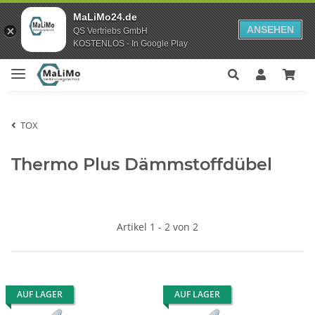
MaLiMo24.de
ANSEHEN
QS Vertriebs GmbH
KOSTENLOS - In Google Play
TOX
Thermo Plus Dämmstoffdübel
Artikel 1 - 2 von 2
AUF LAGER
AUF LAGER