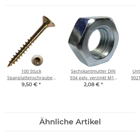
100 Stück
Sechskantmutter DIN
Unt
Spanplattenschrauben
934 galv. verzinkt M10
9021
TX Teilgewinde gelb
(50) Stück
9,50 €
*
2,08 €
*
verzinkt 6x120 mm
Ähnliche Artikel