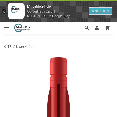
MaLiMo24.de
ANSEHEN
QS Vertriebs GmbH
KOSTENLOS - In Google Play
TRI Allzweckdübel