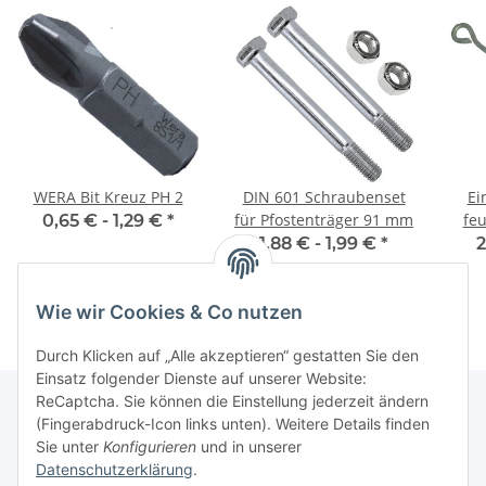
WERA Bit Kreuz PH 2
DIN 601 Schraubenset
Ei
für Pfostenträger 91 mm
feu
0,65 € -
1,29 €
*
Sc
1,88 € -
1,99 €
*
2
Wie wir Cookies & Co nutzen
Durch Klicken auf „Alle akzeptieren“ gestatten Sie den
Einsatz folgender Dienste auf unserer Website:
ReCaptcha. Sie können die Einstellung jederzeit ändern
(Fingerabdruck-Icon links unten). Weitere Details finden
Sie unter
Konfigurieren
und in unserer
Informationen
Datenschutzerklärung
.