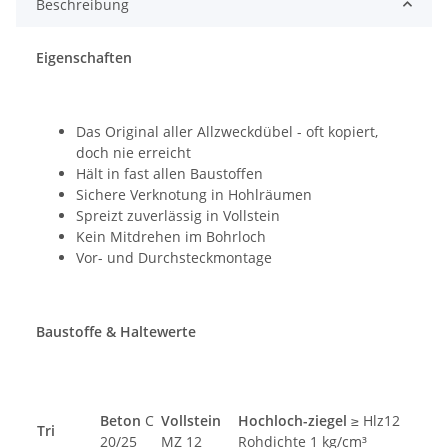
Beschreibung
Eigenschaften
Das Original aller Allzweckdübel - oft kopiert,
doch nie erreicht
Hält in fast allen Baustoffen
Sichere Verknotung in Hohlräumen
Spreizt zuverlässig in Vollstein
Kein Mitdrehen im Bohrloch
Vor- und Durchsteckmontage
Baustoffe & Haltewerte
Beton
C
Vollstein
Hochloch-ziegel
≥ Hlz12
Tri
20/25
MZ 12
Rohdichte 1 kg/cm³