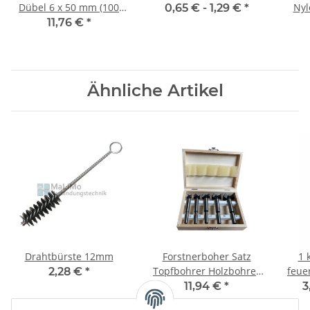
Dübel 6 x 50 mm (100
Nyl
0,65 € -
1,29 €
*
Stück)
11,76 €
*
Ähnliche Artikel
Drahtbürste 12mm
Forstnerboher Satz
1 
Topfbohrer Holzbohrer
feue
2,28 €
*
15-35 mm 5 tlg.
11,94 €
*
3
Holzkasette