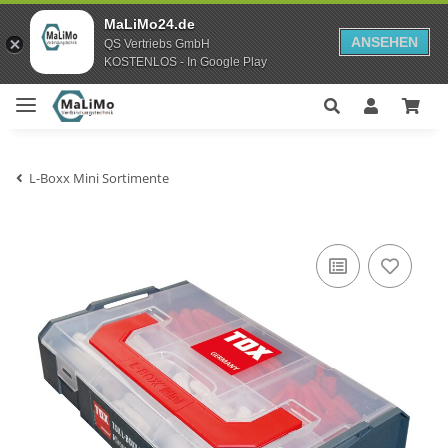
MaLiMo24.de
ANSEHEN
QS Vertriebs GmbH
KOSTENLOS - In Google Play
L-Boxx Mini Sortimente