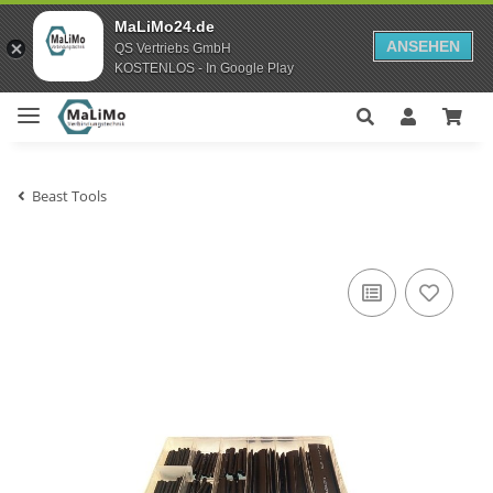
MaLiMo24.de
ANSEHEN
QS Vertriebs GmbH
KOSTENLOS - In Google Play
Beast Tools