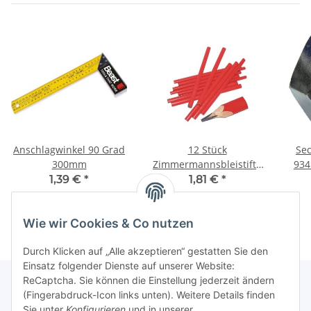
Anschlagwinkel 90 Grad
12 Stück
Se
300mm
Zimmermannsbleistifte
934
175mm
1,39 €
*
1,81 €
*
Wie wir Cookies & Co nutzen
Durch Klicken auf „Alle akzeptieren“ gestatten Sie den
Einsatz folgender Dienste auf unserer Website:
ReCaptcha. Sie können die Einstellung jederzeit ändern
(Fingerabdruck-Icon links unten). Weitere Details finden
Sie unter
Konfigurieren
und in unserer