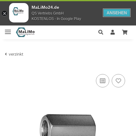
MaLiMo24.de
ANSEHEN
QS Vertriebs GmbH
KOSTENLOS - In Google Play
verzinkt