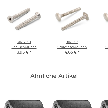
DIN 7991
DIN 603
Senkschrauben
Schlossschrauben
S
Edelstahl A2 M6x18 mm
Edelstahl A2 M5x25 mm
Edel
3,95 €
*
4,65 €
*
(200) Stück
(100) Stück
Ähnliche Artikel