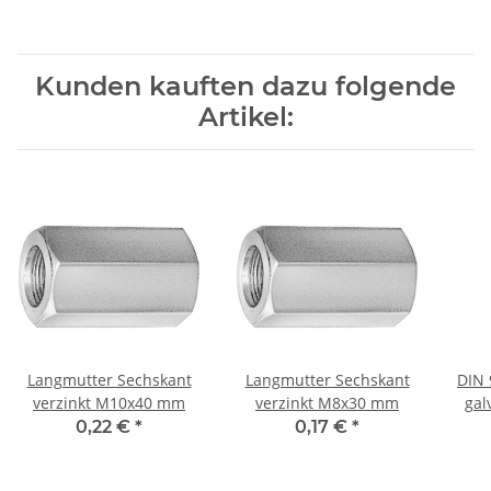
Kunden kauften dazu folgende
Artikel:
Langmutter Sechskant
Langmutter Sechskant
DIN 
verzinkt M10x40 mm
verzinkt M8x30 mm
gal
0,22 €
*
0,17 €
*