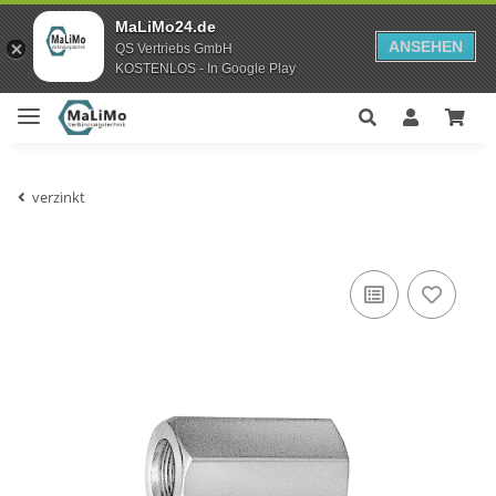
MaLiMo24.de
ANSEHEN
QS Vertriebs GmbH
KOSTENLOS - In Google Play
verzinkt