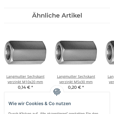
Ähnliche Artikel
Langmutter Sechskant
Langmutter Sechskant
Lan
verzinkt M10x20 mm
verzinkt M5x30 mm
ve
0,14 €
*
0,20 €
*
Wie wir Cookies & Co nutzen
Durch Klicken auf „Alle akzeptieren“ gestatten Sie den