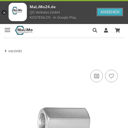
MaLiMo24.de
ANSEHEN
QS Vertriebs GmbH
KOSTENLOS - In Google Play
verzinkt