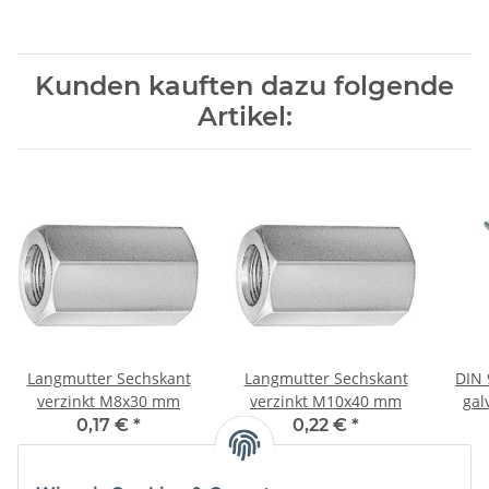
Kunden kauften dazu folgende
Artikel:
Langmutter Sechskant
Langmutter Sechskant
DIN 
verzinkt M8x30 mm
verzinkt M10x40 mm
gal
0,17 €
*
0,22 €
*