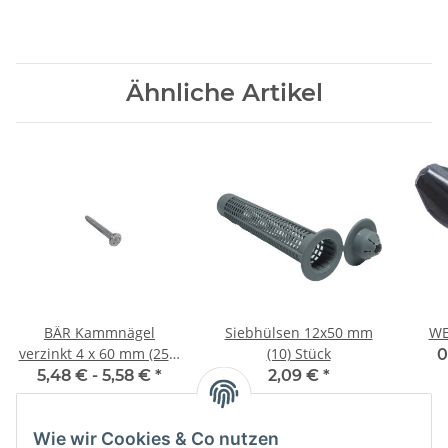
Ähnliche Artikel
BÄR Kammnägel
Siebhülsen 12x50 mm
WE
verzinkt 4 x 60 mm (250)
(10) Stück
0
Stück
5,48 € -
5,58 €
*
2,09 €
*
Wie wir Cookies & Co nutzen