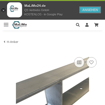
MaLiMo24.de
ANSEHEN
QS Vertriebs GmbH
KOSTENLOS - In Google Play
H-Anker