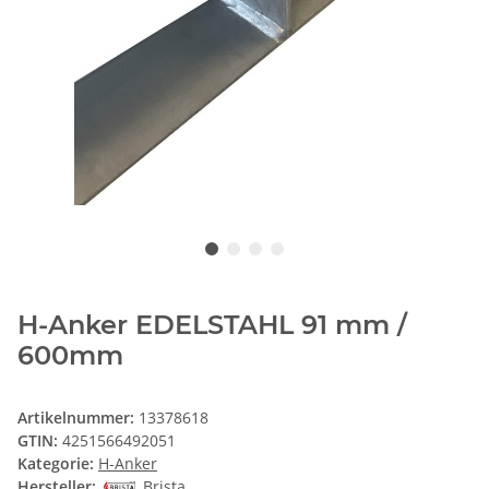
H-Anker EDELSTAHL 91 mm /
600mm
Artikelnummer:
13378618
GTIN:
4251566492051
Kategorie:
H-Anker
Hersteller:
Brista