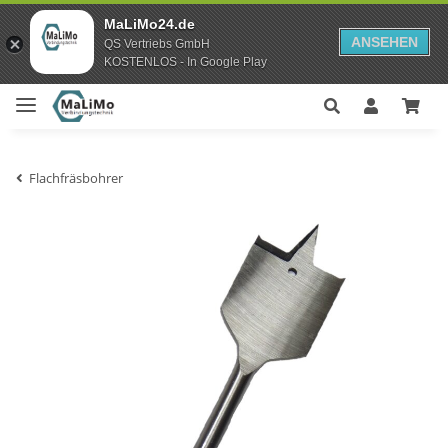
MaLiMo24.de
ANSEHEN
QS Vertriebs GmbH
KOSTENLOS - In Google Play
Flachfräsbohrer