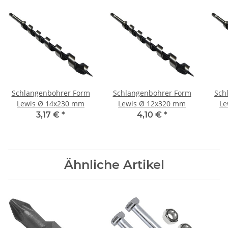
Schlangenbohrer Form
Schlangenbohrer Form
Sch
Lewis Ø 14x230 mm
Lewis Ø 12x320 mm
Le
3,17 €
*
4,10 €
*
Ähnliche Artikel