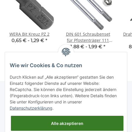
WERA Bit Kreuz PZ 2
DIN 601 Schraubenset
Drah
für Pfostenträger 111
0,65 € -
1,29 €
*
mm
1,88 € -
1,99 €
*
8
Wie wir Cookies & Co nutzen
Durch Klicken auf „Alle akzeptieren“ gestatten Sie den
Einsatz folgender Dienste auf unserer Website:
ReCaptcha. Sie können die Einstellung jederzeit ändern
(Fingerabdruck-Icon links unten). Weitere Details finden
Sie unter
Konfigurieren
und in unserer
Informationen
Datenschutzerklärung
.
Gesetzliche Informationen
Alle akzeptieren