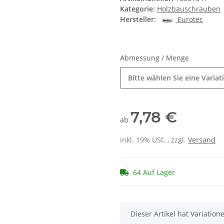
Kategorie:
Holzbauschrauben
Hersteller:
Eurotec
Abmessung / Menge
Bitte wählen Sie eine Variat
7,78 €
ab
inkl. 19% USt. , zzgl.
Versand
64 Auf Lager
x
Dieser Artikel hat Variatio