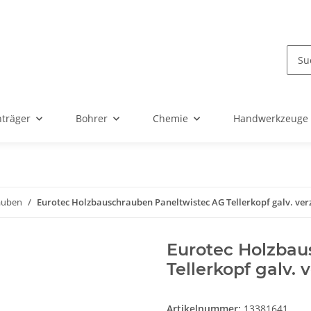
nträger
Bohrer
Chemie
Handwerkzeuge
auben
Eurotec Holzbauschrauben Paneltwistec AG Tellerkopf galv. ver
Eurotec Holzbau
Tellerkopf galv. 
Artikelnummer:
13381641