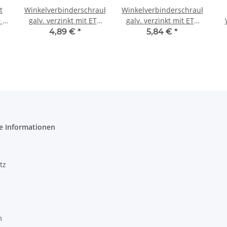
t
Winkelverbinderschrauben
Winkelverbinderschrauben
 x
galv. verzinkt mit ETA
galv. verzinkt mit ETA
)
TX 5x40 mm (100) Stück
TX 5x50 mm (100) Stück
4,89 €
*
5,84 €
*
e Informationen
tz
m