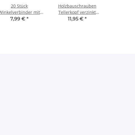
20 Stück
Holzbauschrauben
Winkelverbinder mit
Tellerkopf verzinkt
Sicke DIN 1052 CE
8x120 mm (50) Stück
7,99 €
*
11,95 €
*
70x70x55x2,5 mm