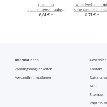
Quelle-Fix
Winkelverbinder mi
Spanplattenschrauben
Sicke DIN 1052 CE 90
TX Torx Teilgewinde
90 x 65 x 2,5 mm (1
8,81 €
*
0,71 €
*
ETA Zulassung verzinkt
Stück
4,5x80 mm (200) Stück
Informationen
Gesetzlich
Zahlungsmöglichkeiten
Kontakt
Versandinformationen
Datenschu
AGB
Sitemap
Impressu