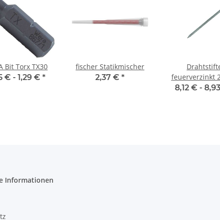
 Bit Torx TX30
fischer Statikmischer
Drahtstift
feuerverzinkt 
5 € -
1,29 €
*
2,37 €
*
mm (2,5 kg
8,12 € -
8,9
e Informationen
tz