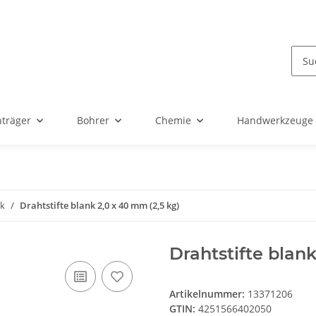
nträger
Bohrer
Chemie
Handwerkzeuge
nk
Drahtstifte blank 2,0 x 40 mm (2,5 kg)
Drahtstifte blank
Artikelnummer:
13371206
GTIN:
4251566402050