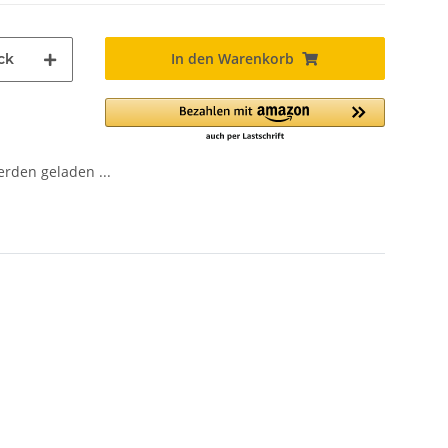
In den Warenkorb
ck
den geladen ...