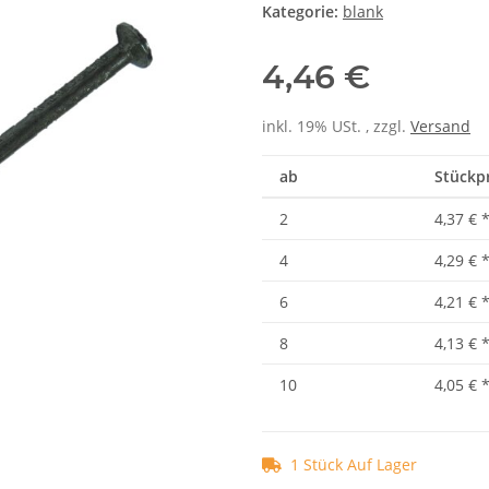
Kategorie:
blank
4,46 €
inkl. 19% USt. , zzgl.
Versand
ab
Stückpr
2
4,37 €
4
4,29 €
6
4,21 €
8
4,13 €
10
4,05 €
1 Stück Auf Lager