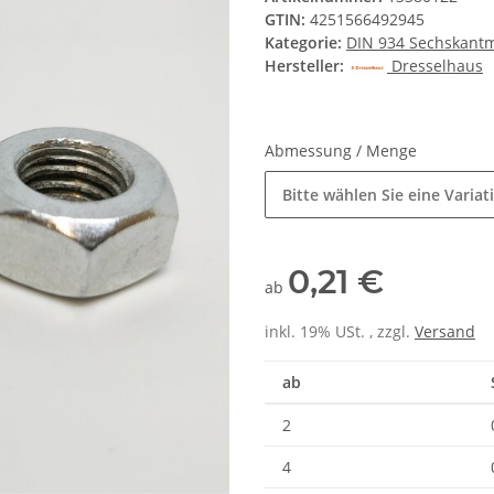
GTIN:
4251566492945
Kategorie:
DIN 934 Sechskant
Hersteller:
Dresselhaus
Abmessung / Menge
Bitte wählen Sie eine Variat
0,21 €
ab
inkl. 19% USt. , zzgl.
Versand
ab
2
4