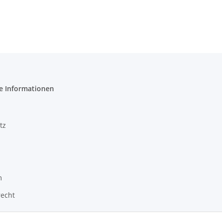
e Informationen
tz
m
recht