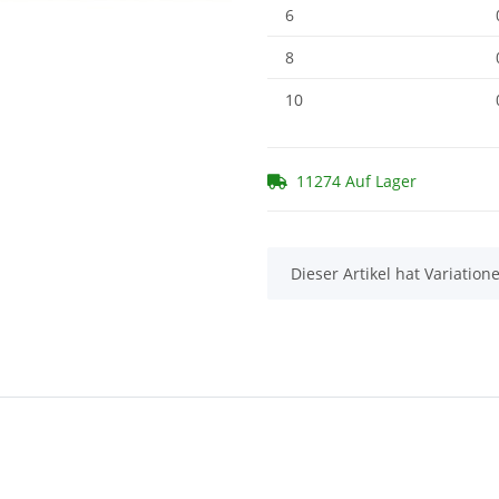
6
8
10
11274 Auf Lager
x
Dieser Artikel hat Variatio