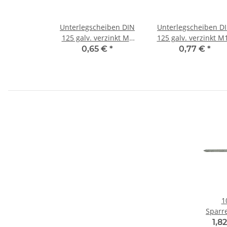
Unterlegscheiben DIN
Unterlegscheiben D
125 galv. verzinkt M8
125 galv. verzinkt M
(50) Stück
(50) Stück
0,65 €
*
0,77 €
*
1
Sparr
6
1,8