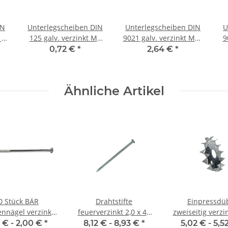
IN
Unterlegscheiben DIN
Unterlegscheiben DIN
U
10
125 galv. verzinkt M6
9021 galv. verzinkt M10
9
(100) Stück
(50) Stück
0,72 €
*
2,64 €
*
Ähnliche Artikel
0 Stück BÄR
Drahtstifte
Einpressdü
ennägel verzinkt
feuerverzinkt 2,0 x 40
zweiseitig verzi
,3 x 180 mm
mm (2,5 kg)
mm (10) St
2 € -
2,00 €
*
8,12 € -
8,93 €
*
5,02 € -
5,5