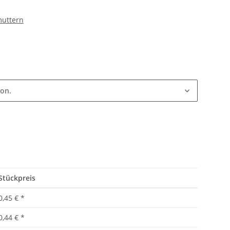
muttern
ion.
Stückpreis
0,45 €
*
0,44 €
*