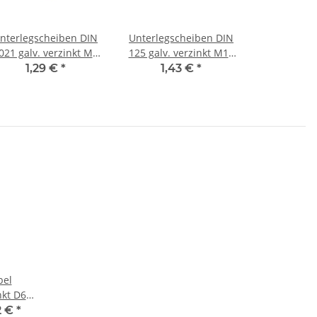
nterlegscheiben DIN
Unterlegscheiben DIN
021 galv. verzinkt M8
125 galv. verzinkt M12
(50) Stück
(50) Stück
1,29 €
*
1,43 €
*
bel
nkt D62
ück
2 €
*