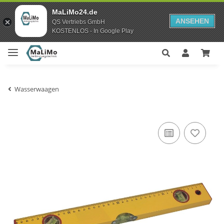
MaLiMo24.de
ANSEHEN
QS Vertriebs GmbH
KOSTENLOS - In Google Play
Wasserwaagen