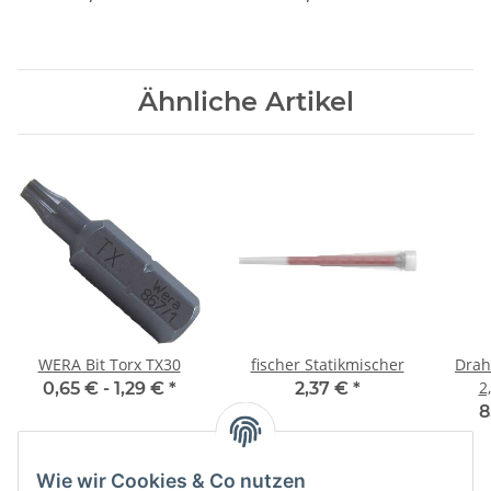
Stück
Stück
Ähnliche Artikel
WERA Bit Torx TX30
fischer Statikmischer
Draht
2
0,65 € -
1,29 €
*
2,37 €
*
8
Wie wir Cookies & Co nutzen