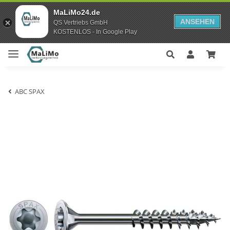
MaLiMo24.de
ANSEHEN
QS Vertriebs GmbH
KOSTENLOS - In Google Play
ABC SPAX