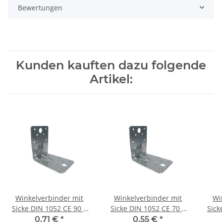
Bewertungen
Kunden kauften dazu folgende
Artikel:
Winkelverbinder mit
Winkelverbinder mit
Wi
Sicke DIN 1052 CE 90 x
Sicke DIN 1052 CE 70 x
Sick
90 x 65 x 2,5 mm (1)
70 x 55 x 2,5 mm (1)
105
0,71 €
*
0,55 €
*