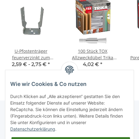
U-Pfostenträger
100 Stück TOX
feuerverzinkt zum
Allzweckdübel Trika
Por
aufdübeln mit Sicke
5x31 mm
2,59 € -
2,75 €
*
4,02 €
*
Wie wir Cookies & Co nutzen
Durch Klicken auf „Alle akzeptieren“ gestatten Sie den
Einsatz folgender Dienste auf unserer Website:
ReCaptcha. Sie können die Einstellung jederzeit ändern
(Fingerabdruck-Icon links unten). Weitere Details finden
Sie unter
Konfigurieren
und in unserer
Informationen
Datenschutzerklärung
.