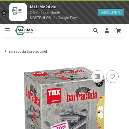
MaLiMo24.de
ANSEHEN
QS Vertriebs GmbH
KOSTENLOS - In Google Play
Barracuda Spreizdübel