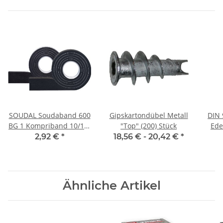
SOUDAL Soudaband 600
Gipskartondübel Metall
DIN 
BG 1 Kompriband 10/1-3
"Top" (200) Stück
Ede
mm 12,5 m Rolle
2,92 €
*
18,56 € -
20,42 €
*
Ähnliche Artikel