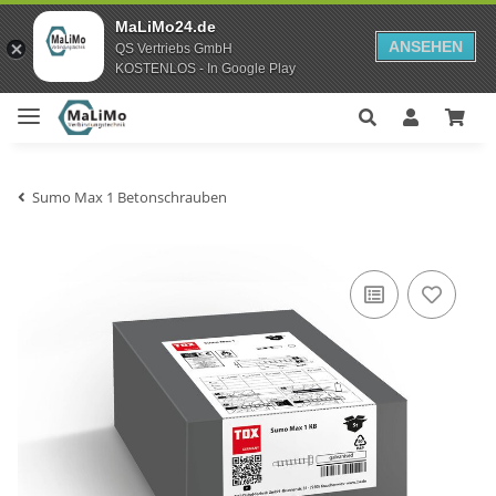
MaLiMo24.de
ANSEHEN
QS Vertriebs GmbH
KOSTENLOS - In Google Play
Sumo Max 1 Betonschrauben