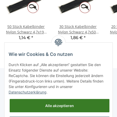
50 Stück Kabelbinder
30 Stück Kabelbinder
20 
Nylon Schwarz 4,7x190
Nylon Schwarz 4,7x500
Nyl
mm
mm
1,14 €
*
1,86 €
*
Wie wir Cookies & Co nutzen
Durch Klicken auf „Alle akzeptieren“ gestatten Sie den
Einsatz folgender Dienste auf unserer Website:
ReCaptcha. Sie können die Einstellung jederzeit ändern
(Fingerabdruck-Icon links unten). Weitere Details finden
Sie unter
Konfigurieren
und in unserer
Informationen
Datenschutzerklärung
.
Gesetzliche Informationen
Alle akzeptieren