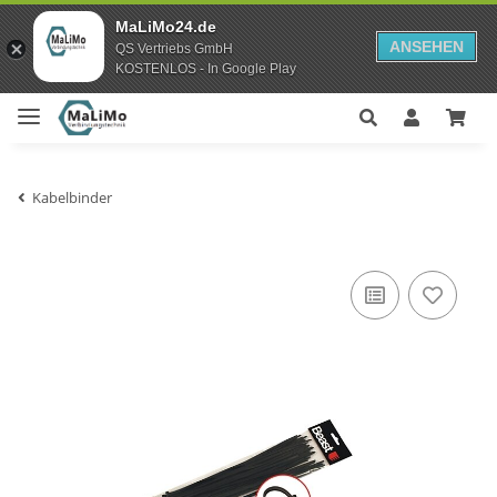
MaLiMo24.de
ANSEHEN
QS Vertriebs GmbH
KOSTENLOS - In Google Play
Kabelbinder