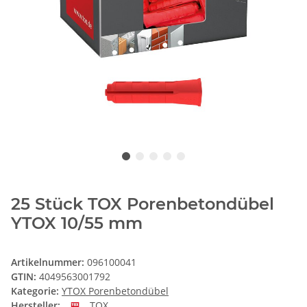
25 Stück TOX Porenbetondübel
YTOX 10/55 mm
Artikelnummer:
096100041
GTIN:
4049563001792
Kategorie:
YTOX Porenbetondübel
Hersteller:
TOX