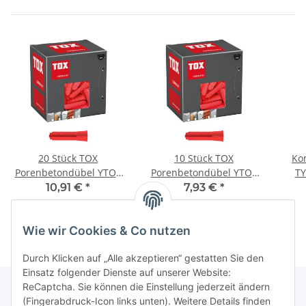
20 Stück TOX
10 Stück TOX
Ko
Porenbetondübel YTOX
Porenbetondübel YTOX
TY
12/60 mm
14/75 mm
10,91 €
*
7,93 €
*
Wie wir Cookies & Co nutzen
Durch Klicken auf „Alle akzeptieren“ gestatten Sie den
Einsatz folgender Dienste auf unserer Website:
ReCaptcha. Sie können die Einstellung jederzeit ändern
(Fingerabdruck-Icon links unten). Weitere Details finden