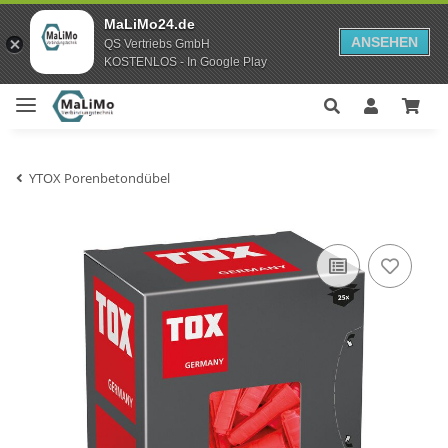
MaLiMo24.de
ANSEHEN
QS Vertriebs GmbH
KOSTENLOS - In Google Play
YTOX Porenbetondübel