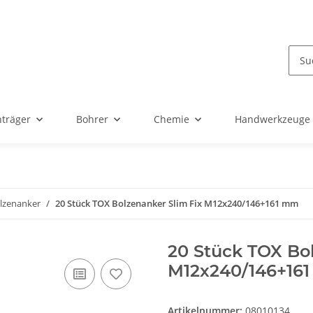
nträger
Bohrer
Chemie
Handwerkzeuge
olzenanker
20 Stück TOX Bolzenanker Slim Fix M12x240/146+161 mm
20 Stück TOX Bol
M12x240/146+16
Artikelnummer:
08010134