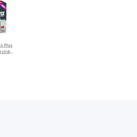
ix Plus
rzinkt
+33