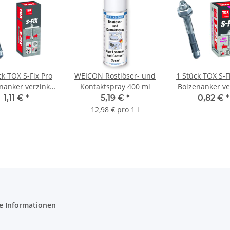
ck TOX S-Fix Pro
WEICON Rostlöser- und
1 Stück TOX S-F
nanker verzinkt
Kontaktspray 400 ml
Bolzenanker ve
12x150/54
M12x110/18
1,11 €
*
5,19 €
*
0,82 €
*
12,98 € pro 1 l
e Informationen