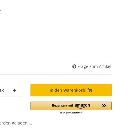
r
Frage zum Artikel
In den Warenkorb
tk
den geladen ...