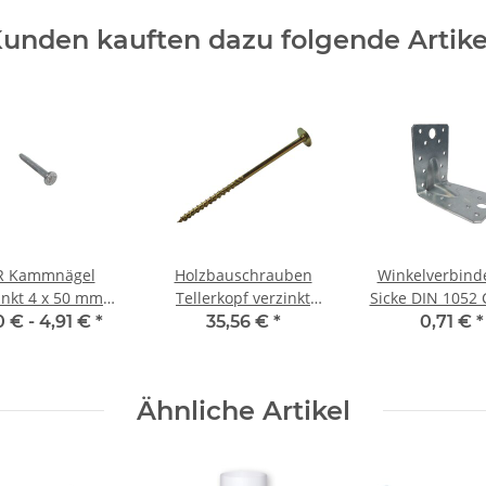
unden kauften dazu folgende Artike
R Kammnägel
Holzbauschrauben
Winkelverbind
inkt 4 x 50 mm
Tellerkopf verzinkt
Sicke DIN 1052 
(250) Stück
8x240 mm (50) Stück
90 x 65 x 2,5 
0 € -
4,91 €
*
35,56 €
*
0,71 €
*
Stück
Ähnliche Artikel