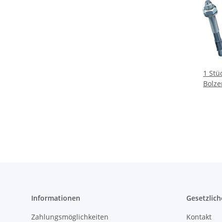
1 Stü
Bolze
M
Informationen
Gesetzlich
Zahlungsmöglichkeiten
Kontakt