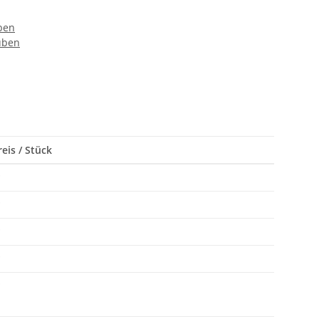
ben
uben
eis / Stück
*
*
*
*
*