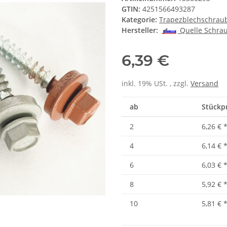
GTIN:
4251566493287
Kategorie:
Trapezblechschrau
Hersteller:
Quelle Schra
6,39 €
inkl. 19% USt. , zzgl.
Versand
ab
Stückpr
2
6,26 €
4
6,14 €
6
6,03 €
8
5,92 €
10
5,81 €