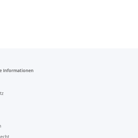
e Informationen
tz
m
recht