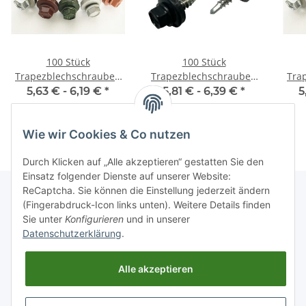
100 Stück
100 Stück
Trapezblechschrauben
Trapezblechschrauben
Tra
4,8x20 mm Reinweiß RAL
4,8x35 mm
5,63 € -
6,19 €
*
5,81 € -
6,39 €
*
5
9010
Anthrazitgrau RAL 7016
Ch
Wie wir Cookies & Co nutzen
Durch Klicken auf „Alle akzeptieren“ gestatten Sie den
Einsatz folgender Dienste auf unserer Website:
ReCaptcha. Sie können die Einstellung jederzeit ändern
(Fingerabdruck-Icon links unten). Weitere Details finden
Sie unter
Konfigurieren
und in unserer
Informationen
Datenschutzerklärung
.
Gesetzliche Informationen
Alle akzeptieren