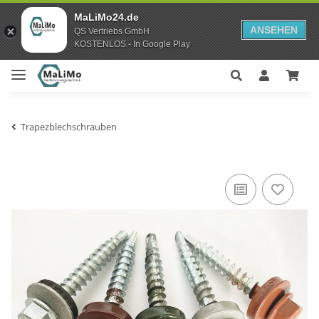
MaLiMo24.de
ANSEHEN
QS Vertriebs GmbH
KOSTENLOS - In Google Play
Trapezblechschrauben