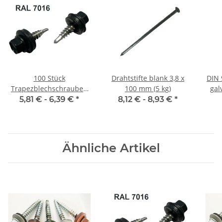
100 Stück
Drahtstifte blank 3,8 x
DIN 
Trapezblechschrauben
100 mm (5 kg)
gal
4,8x35 mm
5,81 € -
6,39 €
*
8,12 € -
8,93 €
*
Anthrazitgrau RAL 7016
Ähnliche Artikel