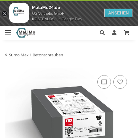
MaLiMo24.de
ANSEHEN
QS Vertriebs GmbH
KOSTENLOS - In Google Play
Sumo Max 1 Betonschrauben