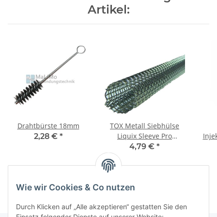
Artikel:
Drahtbürste 18mm
TOX Metall Siebhülse
Liquix Sleeve Pro
Inje
2,28 €
*
15/1000 mm
4,79 €
*
Mon
Wie wir Cookies & Co nutzen
Durch Klicken auf „Alle akzeptieren“ gestatten Sie den
Einsatz folgender Dienste auf unserer Website: