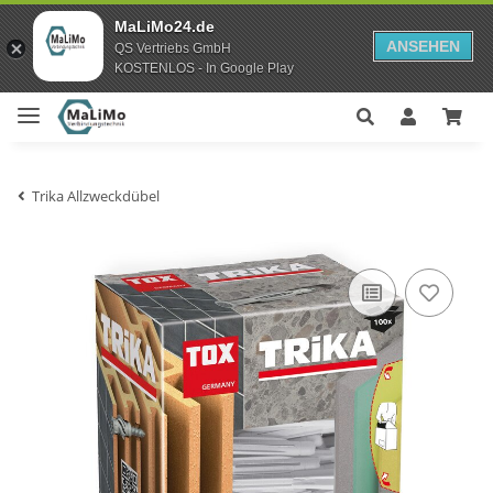
MaLiMo24.de
ANSEHEN
QS Vertriebs GmbH
KOSTENLOS - In Google Play
Trika Allzweckdübel