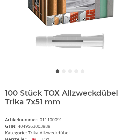
100 Stück TOX Allzweckdübel
Trika 7x51 mm
Artikelnummer:
011100091
GTIN:
4049563003888
Kategorie:
Trika Allzweckdübel
Hersteller:
TOX