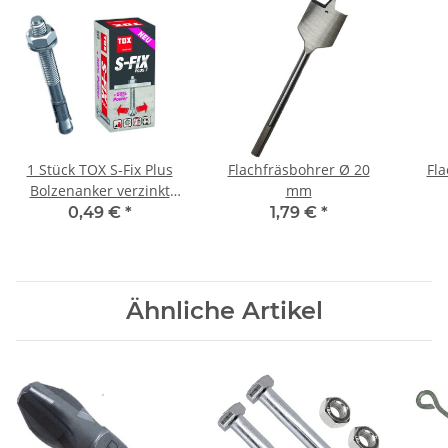
1 Stück TOX S-Fix Plus
Flachfräsbohrer Ø 20
Fla
Bolzenanker verzinkt
mm
M10x100/20+33
0,49 €
*
1,79 €
*
Ähnliche Artikel