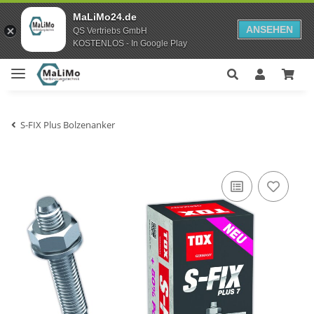
MaLiMo24.de
ANSEHEN
QS Vertriebs GmbH
KOSTENLOS - In Google Play
S-FIX Plus Bolzenanker