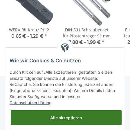
WERA Bit Kreuz PH 2
DIN 601 Schraubenset
Ei
für Pfostenträger 91 mm
feu
0,65 € -
1,29 €
*
Sc
1,88 € -
1,99 €
*
2
Wie wir Cookies & Co nutzen
Durch Klicken auf „Alle akzeptieren“ gestatten Sie den
Einsatz folgender Dienste auf unserer Website:
ReCaptcha. Sie können die Einstellung jederzeit ändern
(Fingerabdruck-Icon links unten). Weitere Details finden
Sie unter
Konfigurieren
und in unserer
Informationen
Datenschutzerklärung
.
Gesetzliche Informationen
Alle akzeptieren